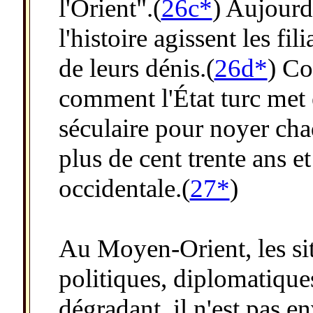
l'Orient".(
26c*
) Aujourd
l'histoire agissent les fi
de leurs dénis.(
26d*
) Co
comment l'État turc met 
séculaire pour noyer chaq
plus de cent trente ans e
occidentale.(
27*
)
Au Moyen-Orient, les situ
politiques, diplomatiqu
dégradant, il n'est pas e