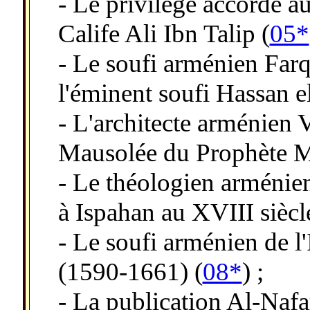
- Le privilège accordé a
Calife Ali Ibn Talip (
05*
- Le soufi arménien Farq
l'éminent soufi Hassan el
- L'architecte arménien 
Mausolée du Prophète 
- Le théologien arménien
à Ispahan au XVIII siècl
- Le soufi arménien de 
(1590-1661) (
08*
) ;
- La publication Al-Nafa