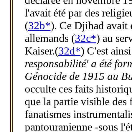
déclarée en novembre 19
l'avait été par des reli
(
32b*
). Ce Djihad avait 
allemands (
32c*
) au ser
Kaiser.(
32d*
) C'est ains
responsabilité' a été fo
Génocide de 1915 au B
occulte ces faits histori
que la partie visible des
fanatismes instrumentalis
pantouranienne -sous l'é