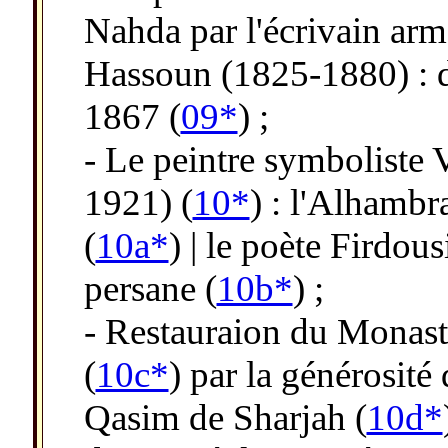
Nahda par l'écrivain arm
Hassoun (1825-1880) : d
1867 (
09*
) ;
- Le peintre symboliste
1921) (
10*
) : l'Alhamb
(
10a*
) | le poète Firdou
persane (
10b*
) ;
- Restauraion du Monast
(
10c*
) par la générosi
Qasim de Sharjah (
10d*