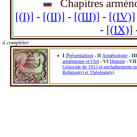
Chapitres armén
_
-
-
-
[(I)]
[(II)]
[(III)]
[(IV)]
-
[(IX)]
à compléter
I
Présentation
- II
Arménologie
- II
arménienne et l'Art
- VI
Histoire
- VII
Génocide de 1915 et enchaînements po
Religion(s) et Théologie(s)