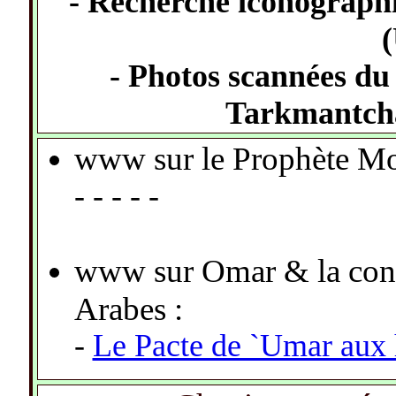
- Recherche iconograph
- Photos scannées du
Tarkmantcha
www sur le Prophète Mo
- - - - -
www sur Omar & la conq
Arabes :
-
Le Pacte de `Umar aux 