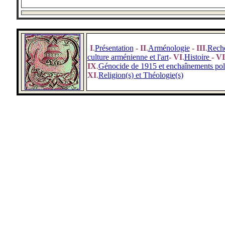
-
-
I
.
Présentation
- II
.
Arménologie
- III
.
Rech
culture arménienne et l'art
- VI
.
Histoire
- VI
IX
.
Génocide de 1915 et enchaînements pol
XI
.
Religion(s) et Théologie(s)