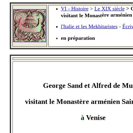
VI - Histoire
>
Le XIX siècle
>
G
ère arménien
visitant le Monast
l'Italie et les Mekhitaristes
-
Écriv
en préparation
-
George Sand et Alfred de Mu
visitant le Monastère arménien Sai
à
Venise