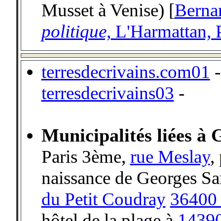
Musset
à
Venise) [
Berna
politique,
L'Harmattan, 
-
terresdecrivains.com01
terresdecrivains03
-
Municipalités liées à
Paris 3ème,
rue Meslay
,
naissance de Georges S
du Petit Coudray
36400 
hôtel de la plage à
1439