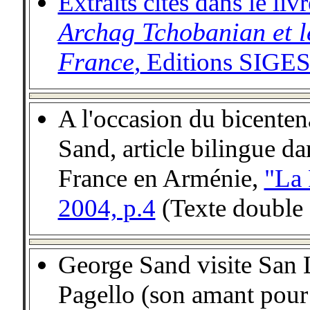
Extraits cités dans le l
Archag Tchobanian et 
France
,
Editions SIGES
-
A
l'occasion du bicenten
Sand, article bilingue d
France en Arm
é
nie,
"La 
2004, p.4
(Texte double 
-
George Sand visite San
Pagello (son amant pour