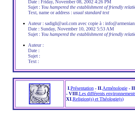
Date : Friday, November 08, 2002 4:26 PM
Sujet :
You hampered the establishment of friendly rel
Text, name or address :
usual standard text
Auteur : sadigli@aol.com avec copie à : info@armenian
Date : Sunday, November 10, 2002 5:53 AM
Sujet :
You hampered the establishment of friendly rel
Auteur :
Date :
Sujet :
Text :
-
I
.
Présentation
- II
.
Arménologie
- II
- VIII
.
Les différents environnement
XI
.
Religion(s) et Théologie(s)