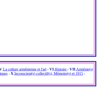
V
.
La culture arménienne et l'art
- VI
.
Histoire
- VII
.
Arménie(s)
iques
- X
.
Inconscient(s) collectif(s), Mémoire(s) et 1915
-