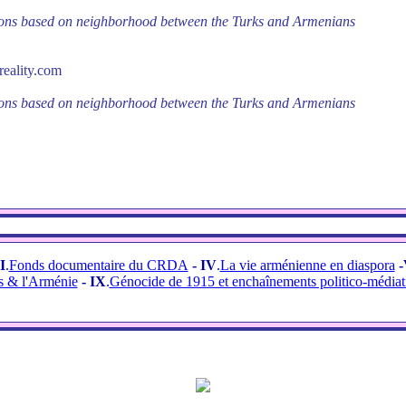
ations based on neighborhood between the Turks and Armenians
reality.com
ations based on neighborhood between the Turks and Armenians
I
.
Fonds documentaire du CRDA
- IV
.
La vie arménienne en diaspora
-
s & l'Arménie
- IX
.
Génocide de 1915 et enchaînements politico-médiat