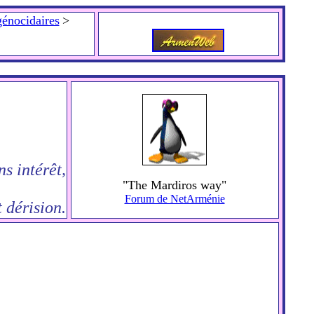
énocidaires
>
s intérêt,
"The Mardiros way"
Forum de NetArménie
 dérision.