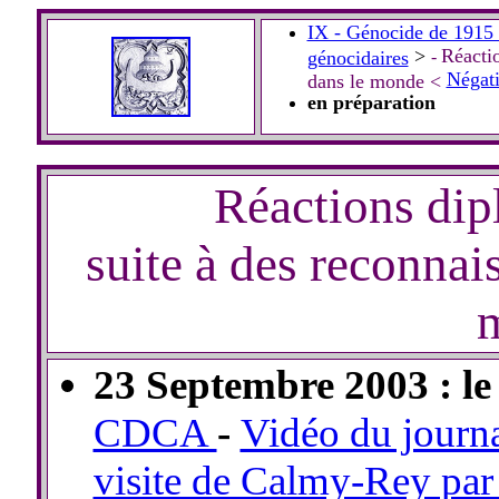
IX - Génocide de 1915 
>
Réactio
génocidaires
-
Négati
dans le monde <
en préparation
Réactions dip
suite à des reconnais
23 Septembre 2003 : l
CDCA
-
Vidéo du journ
visite de Calmy-Rey par