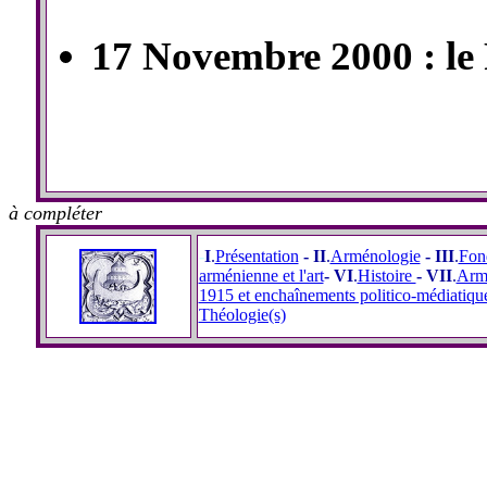
17 Novembre 2000 : le 
à compléter
-
I
.
Présentation
- II
.
Arménologie
- III
.
Fon
arménienne et l'art
- VI
.
Histoire
- VII
.
Armé
1915 et enchaînements politico-médiatiqu
Théologie(s)