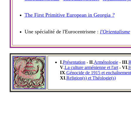
The First Primitive European in Georgia
?
Une spécialité de l'Eurocentrisme :
l'Orientalisme
I
.
Présentation
- II
.
Arménologie
- III
.
R
V
.
La culture arménienne et l'art
- VI
.
H
IX
.
Génocide de 1915 et enchaînements
XI
.
Religion(s) et Théologie(s)