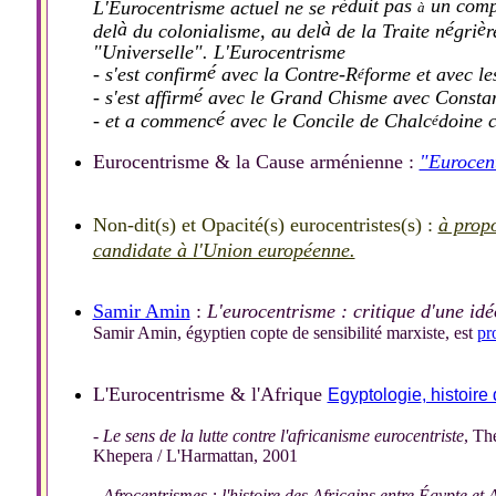
é
duit pas
un compo
L'Eurocentrisme actuel ne se r
à
à
à
é
è
del
du colonialisme, au del
de la Traite n
gri
r
"Universelle". L'Eurocentrisme
é
- s'est confirm
avec la Contre-R
forme et avec l
é
é
- s'est affirm
avec le Grand Chisme avec Constan
é
- et a commenc
avec le Concile de Chalc
doine c
é
Eurocentrisme & la Cause arménienne :
"Eurocent
Non-dit(s) et Opacité(s) eurocentristes(s) :
à prop
candidate à l'Union européenne.
Samir Amin
:
L'eurocentrisme : critique d'une idé
Samir Amin, égyptien copte de sensibilité marxiste, est
pr
L'Eurocentrisme & l'Afrique
Egyptologie
, histoire
-
Le sens de la lutte contre l'africanisme eurocentriste
, T
Khepera / L'Harmattan, 2001
-
Afrocentrismes : l'histoire des Africains entre Égypte et