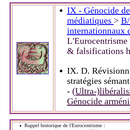
IX - Génocide de
médiatiques
>
B/
internationnaux 
L'Eurocentrisme
& falsifications 
IX. D. Révisionn
stratégies séman
-
(Ultra-)libéral
Génocide arméni
Rappel historique de l'Eurocentrisme :