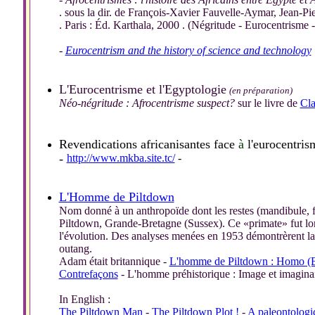
. sous la dir. de François-Xavier Fauvelle-Aymar, Jean-Pi
. Paris : Éd. Karthala, 2000 . (Négritude - Eurocentrisme -
-
Eurocentrism and the history of science and technology
L'Eurocentrisme et l'Egyptologie
(en préparation)
Néo-négritude : Afrocentrisme suspect?
sur le livre de
Cla
Revendications africanisantes face
à
l'eurocentris
-
http://www.mkba.site.tc/
-
L'Homme de Piltdown
Nom donné à un anthropoïde dont les restes (mandibule, fr
Piltdown, Grande-Bretagne (Sussex). Ce «primate» fut lo
l'évolution. Des analyses menées en 1953 démontrèrent la s
outang.
Adam était britannique -
L'homme de Piltdown : Homo (E
Contrefaçons
- L'homme préhistorique : Image et imaginai
In English :
The Piltdown Man
-
The Piltdown Plot !
-
A paleontolog