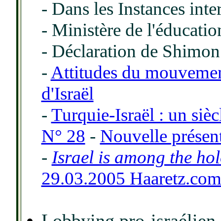
- Dans les Instances inte
- Ministère de l'éducatio
- Déclaration de Shimon 
-
Attitudes du mouvement 
d'Israël
-
Turquie-Israël : un si
N° 28
-
Nouvelle présen
-
Israel is among the ho
29.03.2005 Haaretz.co
Lobbying pro-israélien