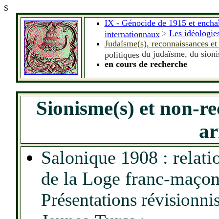
S
IX - Génocide de 1915 et encha
>
Les idéologie
internationnaux
Judaïsme(s), reconnaissances et
du juda
ï
sme, du sionis
politiques
en cours de recherche
Sionisme(s) et non-r
a
Salonique 1908 : relati
de la Loge franc-maçon
Présentations révisionnis