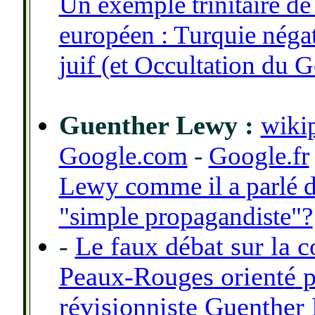
Un exemple trinitaire de
européen : Turquie néga
juif (et Occultation du 
Guenther Lewy :
wiki
Google.com
-
Google.fr
Lewy comme il a parlé d
"simple propagandiste"?
-
Le faux débat sur la 
Peaux-Rouges
orient
é
p
révisionniste Guenther