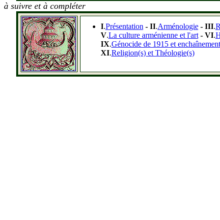
à suivre et à compléter
I
.
Présentation
- II
.
Arménologie
- III
.
R
V
.
La culture arménienne et l'art
- VI
.
H
IX
.
Génocide de 1915 et enchaînements
XI
.
Religion(s) et Théologie(s)