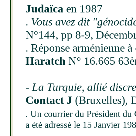
Judaïca
en 1987
.
Vous avez dit "génocid
N°144, pp 8-9, Décemb
. Réponse arménienne à c
Haratch
N° 16.665 63è
-
La Turquie, allié discre
Contact J
(Bruxelles), 
. Un courrier du Président du
a été adressé le 15 Janvier 19