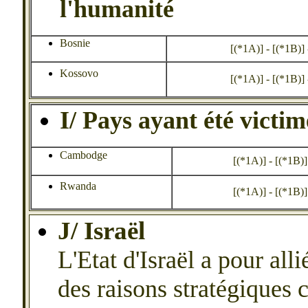
l'humanité
Bosnie
[(*1A)] - [(*1B)] - 
Kossovo
[(*1A)] - [(*1B)] - 
I/ Pays ayant été vict
Cambodge
[(*1A)] - [(*1B)] -
Rwanda
[(*1A)] - [(*1B)] -
J/ Isra
ë
l
L'Etat d'Isra
ë
l a pour alli
des raisons stratégiques 