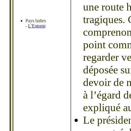
une route 
tragiques.
Pays baltes
-
L'Estonie
comprenons
point com
regarder ve
déposée su
devoir de 
à l’égard de
expliqué au
Le présiden