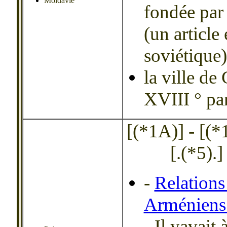
Moldavie
fondée par
(un article
soviétique)
la ville de
XVIII ° pa
[(*1A)] - [(*1B
[.(*5).]
-
Relations 
Arméniens 
- Il yavait