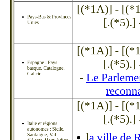
[(*1A)] - [(*1B
Pays-Bas & Provinces
[.(*5).] 
Unies
[(*1A)] - [(*1B
[.(*5).] 
Espagne : Pays
basque, Catalogne,
Galicie
-
Le Parleme
reconna
[(*1A)] - [(*1B
[.(*5).] 
Italie et régions
autonomes : Sicile,
l
a ville de
Sardaigne, Val