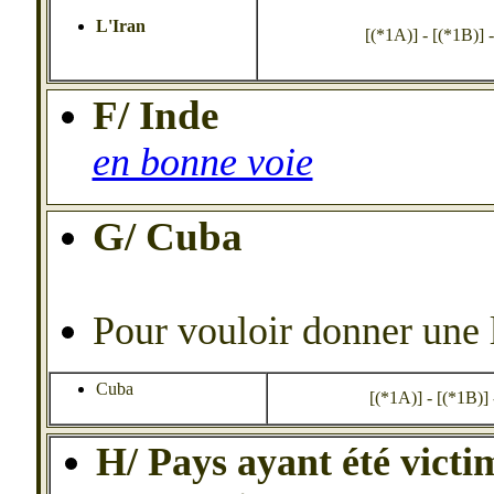
L'Iran
[(*1A)] - [(*1B)] - [
F/ Inde
en bonne voie
G/ Cuba
Pour vouloir donner une 
Cuba
[(*1A)] - [(*1B)] - 
H/ Pays ayant été vict