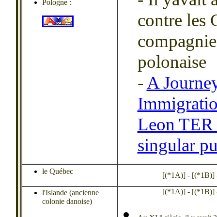
Pologne :
contre les
compagnie 
polonaise
-
A Journe
Immigratio
Leon TER
singular p
le Québec
[(*1A)] - [(*1B)] - 
[(*1A)] - [(*1B)] - 
l'Islande (ancienne
colonie danoise)