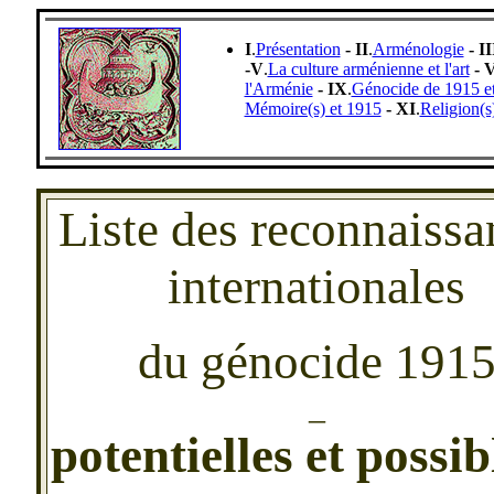
I
.
Présentation
- II
.
Arménologie
- II
-V
.
La culture arménienne et l'art
- 
l'Arménie
- IX
.
Génocide de 1915 et
Mémoire(s) et 1915
- XI
.
Religion(s
Liste des reconnaissa
internationales
du génocide 191
_
potentielles et possibl