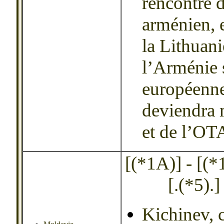
rencontré 
arménien, e
la Lithuani
l’Arménie s
européenne
deviendra
et de l’OT
[(*1A)] - [(*1B
[.(*5).]
Kichinev, c