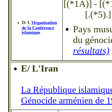
[(*1A)] - [(*1
[.(*5).]
D/ L'
Organisation
Pays musul
de la Conférence
islamique
du génoc
résultats)
E/ L'Iran
La République islamique 
Génocide arménien de 1