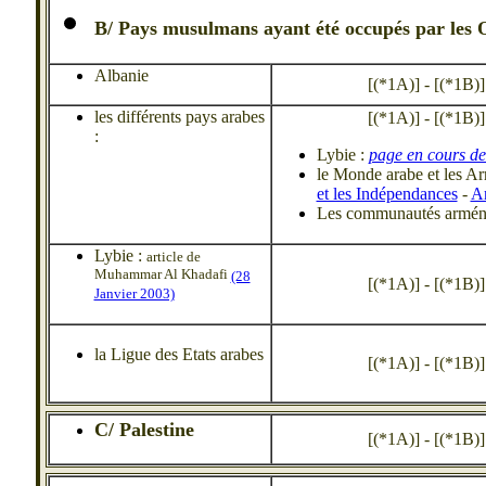
B/ Pays musulmans ayant été occupés par les
Albanie
[(*1A)] - [(*1B)] -
les différents pays arabes
[(*1A)] - [(*1B)] -
:
Lybie :
page en cours de
le Monde arabe et les Ar
et les Indépendances
-
Ar
Les communautés armén
Lybie :
article de
Muhammar Al Khadafi
(28
[(*1A)] - [(*1B)] -
Janvier 2003)
la Ligue des Etats arabes
[(*1A)] - [(*1B)] -
C/ Palestine
[(*1A)] - [(*1B)] -