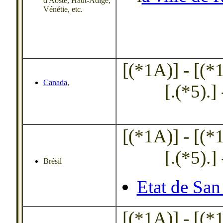
d'Aoste, Haut-Adige,
Vénétie, etc.
[(*1A)] - [(*1B
Canada
,
[.(*5).] 
[(*1A)] - [(*1B
[.(*5).] 
Brésil
Etat de San
[(*1A)] - [(*1B