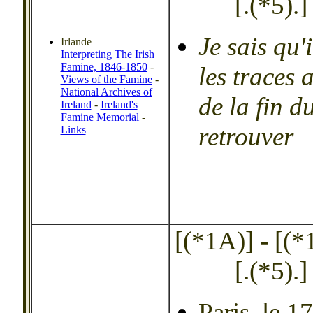
[.(*5).]
Je sais qu'
Irlande
Interpreting The Irish
Famine, 1846-1850
-
les traces 
Views of the Famine
-
National Archives of
de la fin 
Ireland
-
Ireland's
Famine Memorial
-
retrouver
Links
[(*1A)] - [(*1B
[.(*5).]
Paris, le 