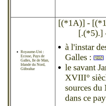
[(*1A)] - [(*1B
[.(*5).] 
à l'instar d
Royaume-Uni :
Galles :
Ecosse, Pays de
Galles, Ile de Man,
Irlande du Nord,
le savant J
Giibraltar
XVIII° siècl
sources du 
dans ce pay