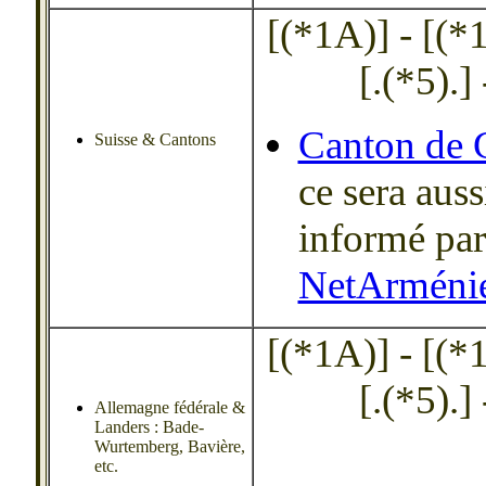
[(*1A)] - [(*1B
[.(*5).] 
Canton de 
Suisse & Cantons
ce sera auss
informé par
NetArméni
[(*1A)] - [(*1B
[.(*5).] 
Allemagne fédérale &
Landers : Bade-
Wurtemberg, Bavière,
etc.