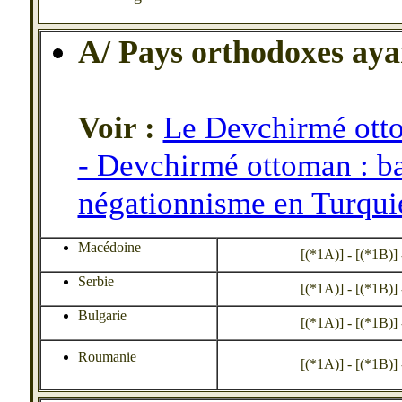
A/ Pays orthodoxes aya
Voir :
Le Devchirmé ott
- Devchirmé ottoman : ba
négationnisme en Turqui
Macédoine
[(*1A)] - [(*1B)] - 
Serbie
[(*1A)] - [(*1B)] - 
Bulgarie
[(*1A)] - [(*1B)] - 
Roumanie
[(*1A)] - [(*1B)] - 