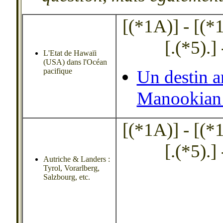
[(*1A)] - [(*1B
[.(*5).] 
L'Etat de Hawaïi
(USA) dans l'Océan
pacifique
Un destin 
Manookian
[(*1A)] - [(*1B
[.(*5).] 
Autriche & Landers :
Tyrol, Vorarlberg,
Salzbourg, etc.