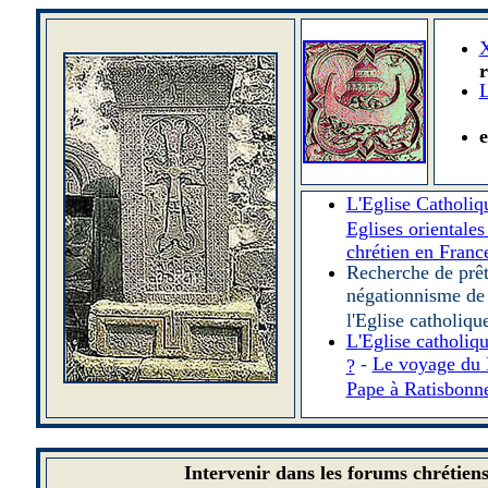
X
r
L
L'Eglise Catholiq
Eglises orientales
chrétien en Franc
Recherche de prêt
négationnisme de
l'Eglise catholiqu
L'Eglise catholiq
-
Le voyage du 
?
Pape à Ratisbonne
Intervenir dans les forums chrétien