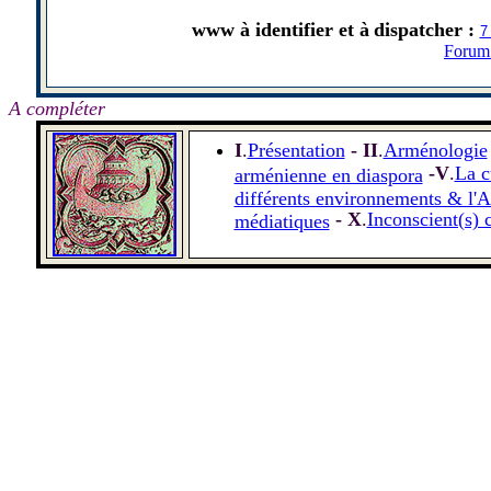
www à identifier et
à
dispatcher :
7
Forum
A compléter
I
.
Présentation
- II
.
Arménologie
-V
.
La c
arménienne en diaspora
différents environnements & l'
- X
.
Inconscient(s) 
médiatiques