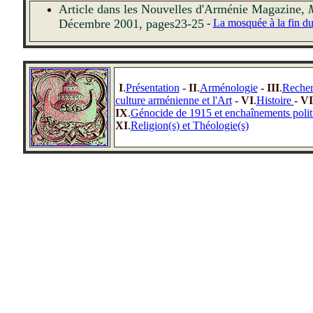
Article dans les Nouvelles d'Arménie Magazine,
Décembre 2001, pages23-25
-
La mosquée à la fin d
-
I
.
Présentation
- II
.
Arménologie
- III
.
Reche
culture arménienne et l'Art
- VI
.
Histoire
- VI
IX
.
Génocide de 1915 et enchaînements polit
XI
.
Religion(s) et Théologie(s)