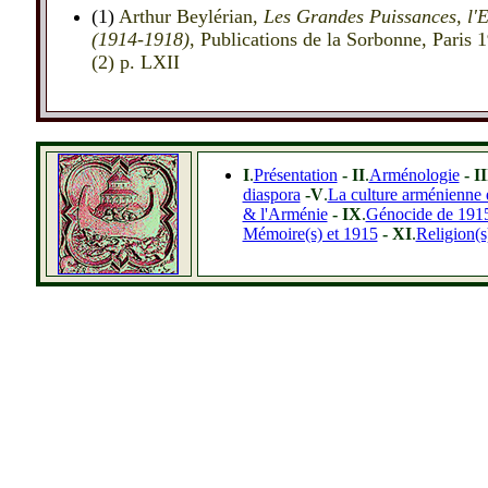
(1)
Arthur Beylérian,
Les Grandes Puissances, l'E
(1914-1918)
, Publications de la Sorbonne, Paris 
(2) p. LXII
I
.
Présentation
- II
.
Arménologie
- II
diaspora
-V
.
La culture arménienne e
& l'Arménie
- IX
.
Génocide de 1915
Mémoire(s) et 1915
- XI
.
Religion(s