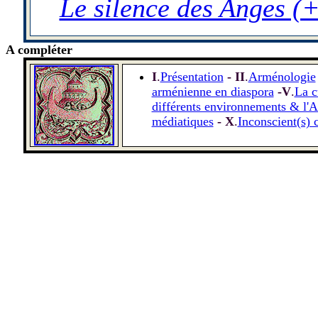
Le silence des Anges 
A compléter
I
.
Présentation
- II
.
Arménologie
arménienne en diaspora
-V
.
La c
différents environnements & l'
médiatiques
- X
.
Inconscient(s) 