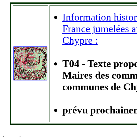
Information histo
France jumelées av
Chypre :
T04 - Texte prop
Maires des com
communes de Ch
prévu
prochaine