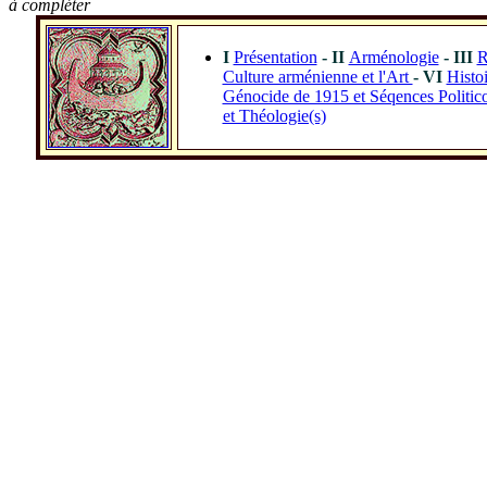
à compléter
I
Présentation
- II
Arménologie
- III
R
Culture arménienne et l'Art
- VI
Histoi
Génocide de 1915 et Séqences Politic
et Théologie(s)