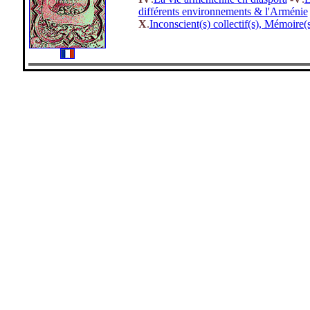
différents environnements & l'Arménie
X
.
Inconscient(s) collectif(s), Mémoire(