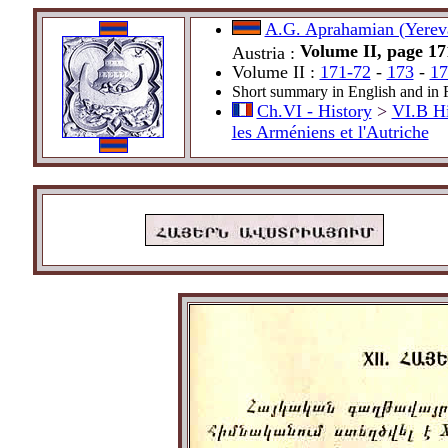
A.G. Aprahamian (Yerev
Volume II, page 17
Austria :
Volume II :
171-72
-
173
-
17
Short summary in English and in
Ch.VI - History
>
VI.B Hi
les Arméniens et l'Autriche