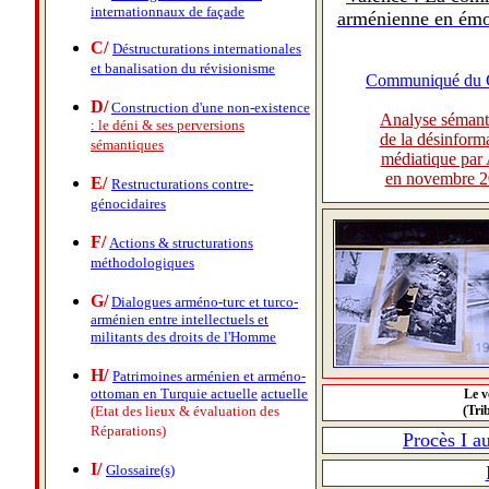
internationnaux de façade
arménienne en ém
C/
Déstructurations internationales
et banalisation du révisionisme
Communiqué du
D/
Construction d'une non-existence
Analyse sémant
:
le déni & ses
perversions
de la désinform
sémantiques
médiatique par
en novembre 
E/
Restructurations contre-
génocidaires
F/
Actions & structurations
méthodologiques
G/
Dialogues arméno-turc et turco-
arménien entre intellectuels et
militants des droits de l'Homme
H/
Patrimoines arménien et arméno-
ottoman en Turquie actuelle
actuelle
Le v
(Etat des lieux & évaluation des
(Tri
Réparations)
Procès I a
I/
Glossaire(s)