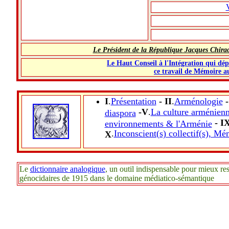
V
Le Président de la République Jacques Chirac
Le Haut Conseil à l'Intégration qui dép
ce travail de Mémoire a
I
.
Présentation
- II
.
Arménologie
-
-V
.
La culture arménienne
diaspora
- I
environnements & l'Arménie
.
Inconscient(s) collectif(s), Mé
X
Le
dictionnaire analogique
, un outil indispensable pour mieux res
génocidaires de 1915 dans le domaine médiatico-sémantique