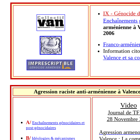
IX - Génocide d
Enchaînements g
arménienne à V
2006
Franco-arm
é
nie
Information cit
Valence et sa 
Agression raciste anti-arménienne à Valence
Video
Journal de TF
28 Novembre 
A/
Enchaînements génocidaires et
post-génocidaires
Agression armen
B/
Valence : La co
Idéologies & mécanismes