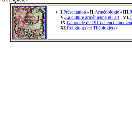
I
.
Présentation
- II
.
Arménologie
- III
.
R
V
.
La culture arménienne et l'art
- VI
.
H
IX
.
Génocide de 1915 et enchaînements
XI
.
Religion(s) et Théologie(s)