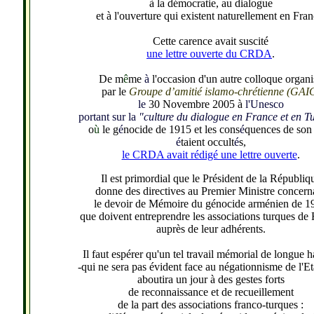
à la démocratie, au dialogue
et à l'ouverture qui existent naturellement en Fran
Cette carence avait suscité
une lettre ouverte du CRDA
.
De m
ê
me
à
l'occasion d'un autre colloque organi
par le
Groupe d’amitié islamo-chrétienne (GAI
le
30 Novembre 2005 à
l'Unesco
portant sur la
"culture du dialogue en France et en T
o
ù
le g
é
nocide de 1915 et les cons
é
quences de son
é
taient occult
é
s,
le CRDA avait rédigé une lettre ouverte
.
Il est primordial que le Président de la Républiq
donne des directives au Premier Ministre concern
le devoir de Mémoire du génocide arménien de 1
que doivent entreprendre les associations turques de
auprès de leur adhérents.
Il faut espérer qu'un tel travail mémorial de longue h
-qui ne sera pas évident face au négationnisme de l'Eta
aboutira un jour à des gestes forts
de reconnaissance et de recueillement
de la part des associations franco-turques :