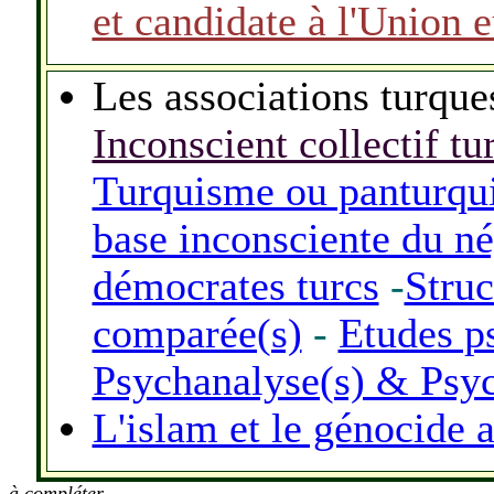
et candidate à l'Union 
Les associations turqu
Inconscient collectif t
Turquisme ou panturqu
base inconsciente du n
démocrates turcs
-
Struc
comparée(s)
-
Etudes p
Psychanalyse(s) & Psyc
L'islam et le génocide 
à compléter