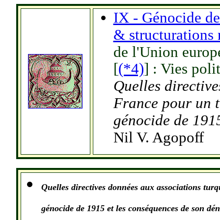
IX - Génocide de
& structurations
de l'Union europ
[
(*4)
]
: Vies poli
Quelles directiv
France
pour un t
génocide de 1915
Nil V. Agopoff
Quelles directives donn
é
es
aux associations tur
génocide de 1915 et les conséquences de son dé