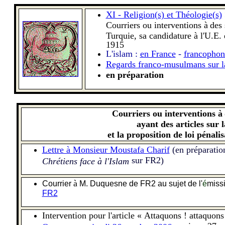
XI - Religion(s) et Théologie(s)
Courriers ou interventions à
des 
Turquie, sa candidature à l'U.E.
1915
L'islam :
en France
-
francophon
Regards franco-musulmans sur la
en préparation
Courriers ou interventions à
ayant des articles sur
et la proposition de loi pénal
Lettre à Monsieur Moustafa Charif
(en préparatio
sur FR2)
Chrétiens face à l'Islam
à
Courrier
M. Duquesne de FR2 au sujet de l'
é
miss
FR2
Intervention pour l'article « Attaquons ! attaquo