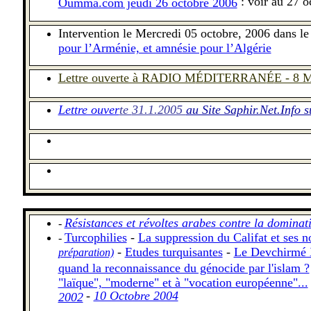
: voir au 27 o
Oumma.com jeudi 26 octobre 2006
Intervention le Mercredi 05 octobre, 2006 dans le
pour l’Arménie, et amnésie pour l’Algérie
Lettre ouverte à RADIO M
É
DITERRAN
É
E - 8 
Lettre ouver
te
31.1.2005
au Site Saphir.Net.Info 
R
é
sistances et r
é
voltes arabes contre la domina
-
Turcophilies
-
La suppression du Califat et ses n
-
-
Etudes turquisantes
-
Le Devchirmé 
préparation)
quand la reconnaissance du génocide par l'islam ?
"laïque", "moderne" et à "vocation européenne"...
-
10 Octobre 2004
2002