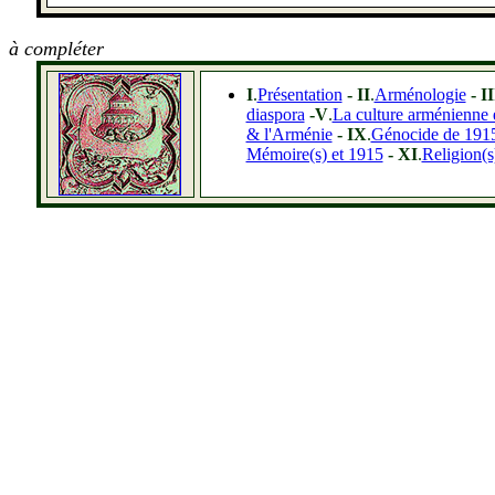
à compléter
I
.
Présentation
- II
.
Arménologie
- II
diaspora
-V
.
La culture arménienne e
& l'Arménie
- IX
.
Génocide de 1915
Mémoire(s) et 1915
- XI
.
Religion(s