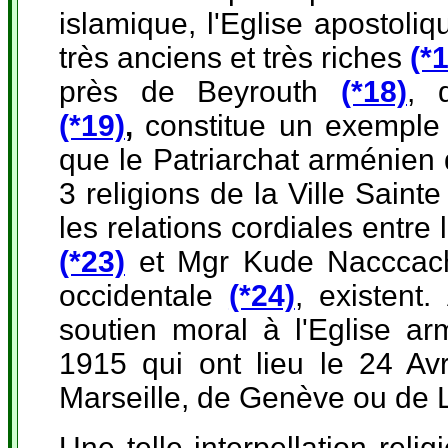
islamique, l'Eglise apostoli
très anciens et très riches
(*
près de Beyrouth
(*18)
, 
(*19)
,
constitue un exemple 
que le Patriarchat arménie
3 religions de la Ville Sainte
les relations cordiales entr
(*23)
et Mgr Kude Nacccachi
occidentale
(*24)
, existent
soutien moral à l'Eglise 
1915 qui ont lieu le 24 Avr
Marseille, de Genève ou de 
Une telle interpellation reli