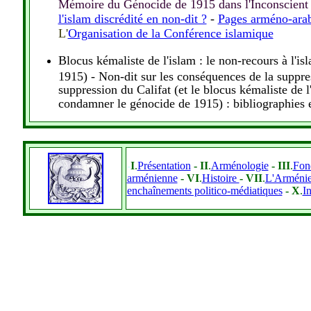
Mémoire du Génocide de 1915 dans l'Inconscient c
l'islam discrédité en non-dit ?
-
Pages arméno-arab
L'
Organisation de la Conférence islamique
Blocus kémaliste de l'islam : le non-recours à l'i
1915) - Non-dit sur les conséquences de la suppres
suppression du Califat (et le blocus kémaliste de l
condamner le génocide de 1915) : bibliographies 
-
I
.
Présentation
- II
.
Arménologie
- III
.
Fon
arménienne
- VI
.
Histoire
- VII
.
L'Arméni
enchaînements politico-médiatiques
- X
.
In