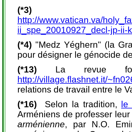
(*3)
http://www.vatican.va/holy_
ii_spe_20010927_decl-jp-ii-k
(*4)
"Medz Yéghern" (la Gra
pour désigner le génocide d
(*13)
La revue 
http://village.flashnet.it/~fn
relations de travail entre le V
(*16)
Selon la tradition,
le
Arméniens de professer leur f
arménienne
, par N.O. Emin