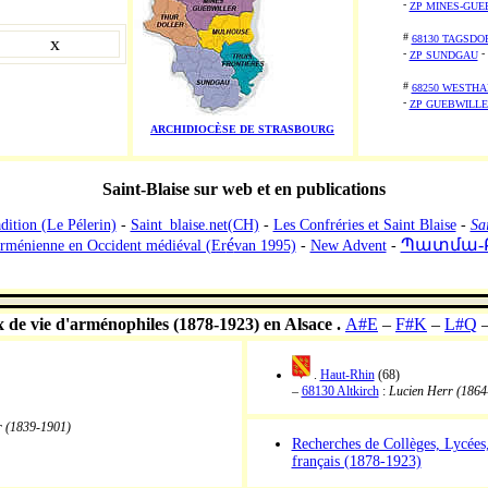
-
ZP MINES-GUE
#
x
68130 TAGSDO
-
-
ZP SUNDGAU
#
68250 WESTHA
-
ZP GUEBWILL
ARCHIDIOCÈSE DE STRASBOURG
Saint-Blaise sur web et en publications
dition (Le Pélerin)
-
Saint_blaise.net(CH)
-
Les Confréries et Saint Blaise
-
Sa
é
Պատմա-
rménienne en Occident médiéval (Er
van 1995)
-
New Advent
-
 de vie d'arménophiles (1878-1923) en Alsace .
A#E
–
F#K
–
L#Q
.
Haut-Rhin
(68)
–
68130 Altkirch
:
Lucien Herr (1864
r (1839-1901)
Recherches de Collèges, Lycées
français (1878-1923)