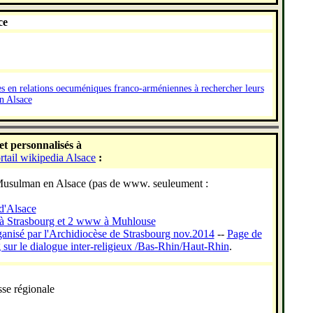
ce
ues en relations oecuméniques franco-arméniennes à rechercher leurs
en Alsace
 et personnalisés
à
rtail wikipedia Alsace
:
Musulman en Alsace (pas de www. seuleument :
d'Alsace
à
Strasbourg et 2 www
à
Muhlouse
ganisé par l'Archidiocèse de Strasbourg nov.2014
--
Page de
 sur le dialogue inter-religieux /Bas-Rhin/Haut-Rhin
.
sse régionale