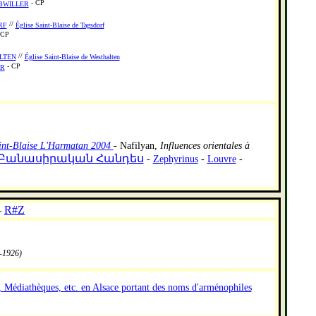
- CP
BWILLER
//
RF
Église Saint-Blaise de Tagsdorf
 CP
//
LTEN
Église Saint-Blaise de Westhalten
- CP
ER
int-Blaise L'Harmatan 2004
- Nafilyan,
Influences orientales à
Բանասիրական Հանդես
-
Zephyrinus
-
Louvre
-
–
R#Z
-1926)
, Médiathèques, etc. en Alsace portant des noms d'arménophiles