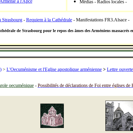
'Arménie à l'Apce
Médias - Radios locales -
 Strasbourg
-
Requiem à la Cathédrale
- Manifestations FR3.Alsace -
Cathédrale de Strasbourg
pour le repos des âmes des Arméniens massacrés 
-
)
>
L'Oecuménisme et l'Eglise apostolique arménienne
>
Lettre ouvert
arole oecuménique
-
Possibilités de déclarations de Foi entre églises d