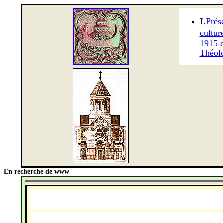
I
.
Prés
cultur
1915 e
Théolo
En recherche de www