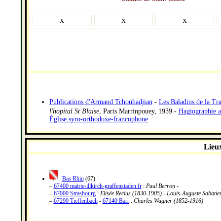
x
x
x
Publications d'Armand Tchouhadjian
-
Les Baladins de la Tra
l'hopital St Blaise
, Paris Marrinpouey, 1939 -
Hagiographie a
É
glise.syro-orthodoxe-francophone
Lieux
.
Bas Rhin
(67)
–
67400 mairie-illkirch-graffenstaden.fr
:
Paul Berron -
–
67000 Strasbourg
:
Elisée Reclus (1830-1905) - Louis-Auguste Sabatie
–
67290 Tieffenbach
-
67140 Barr
:
Charles Wagner (1852-1916)