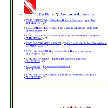
.
Bas Rhin
(67) .
Communes du Bas-Rhin
#
67390 BOOTZHEIM
//
Église Saint-Blaise de Bootzheim
.
autre photo
-
ZP SÉLESTAT
- CP
#
67310 DAHLENHEIM
//
Église Saint-Blaise de Dahlenheim
.
autre photo
-
ZP MOLSHEIM
- CP
#
67170 GEUDERTHEIM
~
Église Saint-Blaise de Geudertheim
.
autre photo
-
ZP HAGUENAU
- CP
#
67420 SAINT-BLAISE-LA-ROCHE
//
Église Saint-Blaise de Saint-Blaise-laRoche
--
ZP MOLSHEIM
- CP
#
67260 SARREWERDEN
//
Collégiale Saint-Blaise de Sarrewerden
-
ZP SAVERNE
- CP
#
67440 MARMOUTIER
//
Église Saint-Blaise de Sindelsberg
-
ZP SAVERNE
- CP
#
67210 VALFF
//
Église Saint-Blaise de Valff
-
ZP SÉLESTAT
- CP
#
67820 WITTISHEIM
//
Église Saint-Blaise de Wittisheim
.
autre photo
-
ZP SÉLESTAT
- CP
Statues de Saint-Blaise