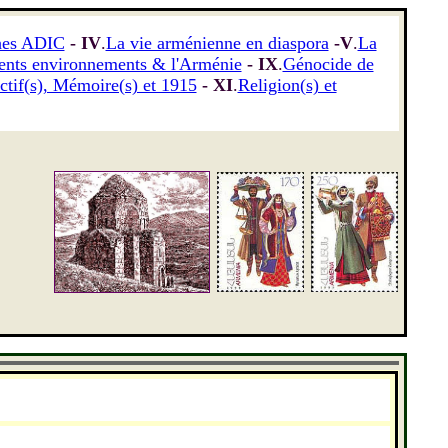
hes ADIC
- IV
.
La vie arménienne en diaspora
-V
.
La
rents environnements & l'Arménie
- IX
.
Génocide de
ectif(s), Mémoire(s) et 1915
- XI
.
Religion(s) et