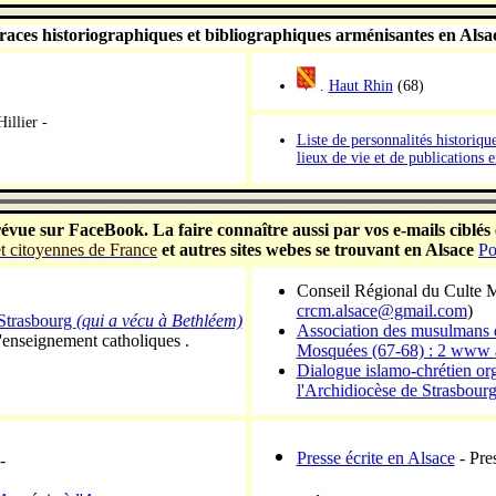
races historiographiques et bibliographiques arménisantes en Alsa
.
Haut Rhin
(68)
illier -
Liste de personnalités historiq
lieux de vie et de publications 
-
évue sur FaceBook. La faire connaître aussi par vos e-mails ciblés
 et citoyennes de France
et autres sites webes se trouvant en Alsace
Po
Conseil Régional du Culte 
crcm.alsace@gmail.com
)
Strasbourg
(qui a vécu
à
B
e
thl
é
em)
Association des musulmans 
'enseignement catholiques .
Mosquées (67-68) : 2 www
Dialogue islamo-chrétien or
l'Archidiocèse de Strasbourg
Presse écrite en Alsace
- Pre
-