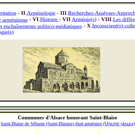
entation
- II
.
Arménologie
- III
.
Recherches-Analyses-Approc
- VI
.
Histoire
- VII
Arménie(s)
- VIII
.
Les diffé
e arménienne
- X
.
Inconscient(s) coll
t enchaînements politico-médiatiques
gie(s)
-
Communes d'Alsace honorant Saint-Blaise
Saint-Blaise de Sébaste (Saint-Blasius) était arménien (Սուրբ Վլաս)