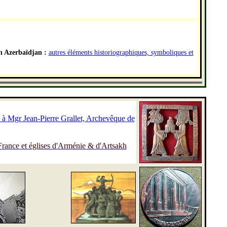
en Azerbaïdjan :
autres
éléments historiographiques, symboliques et
e à
Mgr Jean-Pierre Grallet, Archevêque
de
e France et églises d'Arménie & d'Artsakh