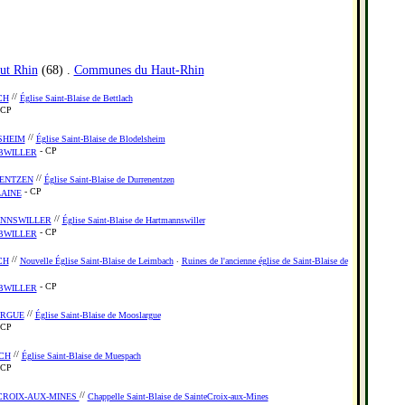
ut Rhin
(68) .
Communes du Haut-Rhin
//
CH
Église Saint-Blaise de Bettlach
 CP
//
SHEIM
Église Saint-Blaise de Blodelsheim
- CP
BWILLER
//
NENTZEN
Église Saint-Blaise de Durrenentzen
- CP
AINE
//
ANNSWILLER
Église Saint-Blaise de Hartmannswiller
- CP
BWILLER
//
.
CH
Nouvelle Église Saint-Blaise de Leimbach
Ruines de l'ancienne église de Saint-Blaise de
- CP
BWILLER
//
ARGUE
Église Saint-Blaise de Mooslargue
 CP
//
CH
Église Saint-Blaise de Muespach
 CP
//
-CROIX-AUX-MINES
Chappelle Saint-Blaise de SainteCroix-aux-Mines