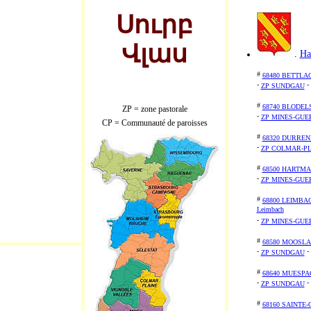
Սուրբ
Վլաս
.
Ha
#
68480 BETTLA
-
-
ZP SUNDGAU
#
68740 BLODEL
ZP = zone pastorale
-
ZP MINES-GUE
CP = Communauté de paroisses
#
68320 DURRE
-
ZP COLMAR-PL
#
68500 HARTM
-
ZP MINES-GUE
#
68800 LEIMBA
Leimbach
-
ZP MINES-GUE
#
68580 MOOSL
-
-
ZP SUNDGAU
#
68640 MUESPA
-
-
ZP SUNDGAU
#
68160 SAINTE