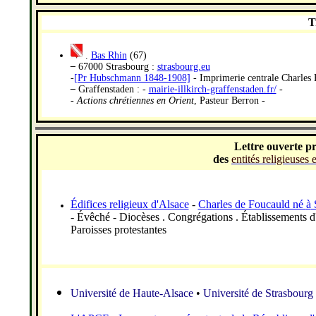
T
.
Bas Rhin
(67)
–
67000 Strasbourg :
strasbourg.eu
-
[Pr Hubschmann 1848-1908]
- Imprimerie centrale Charles H
–
Graffenstaden : -
mairie-illkirch-graffenstaden.fr/
-
-
Actions chrétiennes en Orient
, Pasteur Berron -
Lettre ouverte pr
des
entités religieuses
É
difices religieux d'Alsace
-
Charles de Foucauld né
à
-
É
vêché - Diocèses . Congrégations .
É
tablissements d
Paroisses protestantes
Université de Haute-Alsace
•
Université de Strasbourg