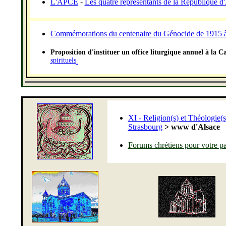
L'APCE
-
Les quatre représentants de la République d
Commémorations du centenaire du Génocide de 1915 à
P
roposition d'instituer un office liturgique annuel à la 
spirituels
.
XI - Religion(s) et Théologie(s
Strasbourg
>
www d'Alsace
Forums chrétiens pour votre p