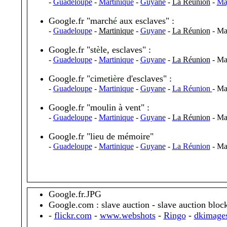
-
Guadeloupe
-
Martinique
-
Guyane
-
La Réunion
-
Ma
Google.fr "march
é
aux esclaves" :
-
Guadeloupe
-
Martinique
-
Guyane
-
La Réunion
- Ma
Google.fr "st
è
le, esclaves" :
-
Guadeloupe
-
Martinique
-
Guyane
-
La Réunion
- Ma
Google.fr "cim
e
ti
è
re d'esclaves" :
-
Guadeloupe
-
Martinique
-
Guyane
-
La Réunion
- Ma
Google.fr "
moulin à vent
" :
-
Guadeloupe
-
Martinique
-
Guyane
-
La Réunion
- Ma
Google.fr "lieu de mémoire"
-
Guadeloupe
-
Martinique
-
Guyane
-
La Réunion
- Ma
Google.fr.JPG
Google.com : slave auction - slave auction block
-
flickr.com
-
www.webshots
-
Ringo
-
dkimage