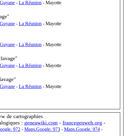
Guyane
-
La Réunion
- Mayotte
age"
Guyane
-
La Réunion
- Mayotte
Guyane
-
La Réunion
- Mayotte
clavage"
Guyane
-
La Réunion
- Mayotte
clavage"
Guyane
-
La Réunion
- Mayotte
ww de cartographies
alogiques :
geneawiki.com
-
francegenweb.org
-
oogle. 972
-
Maps.Google. 973
-
Maps.Google. 974
-