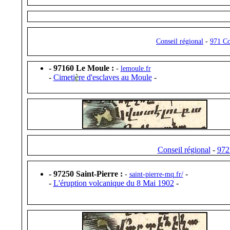
Conseil régional
-
971 Co
- 97160 Le Moule :
-
lemoule.fr
-
Cimeti
è
re d'esclaves au Moule
-
Conseil régional
-
972
- 97250 Saint-Pierre :
-
-
saint-pierre-mq.fr/
-
L'éruption volcanique du 8 Mai 1902
-