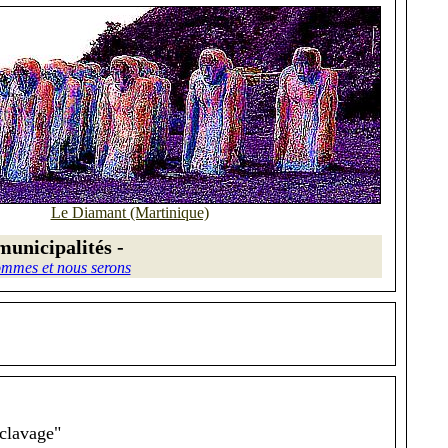
Le Diamant (Martinique)
municipalités -
mmes et nous serons
clavage"