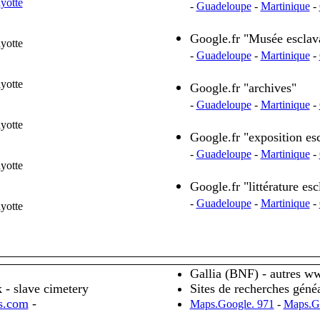
yotte
-
Guadeloupe
-
Martinique
-
Google.fr "Mus
é
e esclav
yotte
-
Guadeloupe
-
Martinique
-
yotte
Google.fr "archives"
-
Guadeloupe
-
Martinique
-
yotte
Google.fr "exposition es
-
Guadeloupe
-
Martinique
-
yotte
Google.fr "litt
é
rature es
-
Guadeloupe
-
Martinique
-
yotte
Gallia (BNF) - autres w
 - slave cimetery
Sites de recherches g
é
n
é
s.com
-
Maps.Google. 971
-
Maps.G