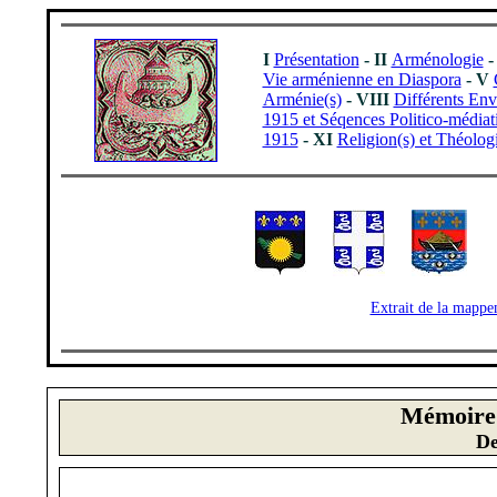
I
Présentation
- II
Arménologie
-
Vie arménienne en Diaspora
- V
Arménie(s)
- VIII
Différents En
1915 et Séqences Politico-médiat
1915
- XI
Religion(s) et Théologi
_
__
__
Extrait de la mapp
M
é
moire
De