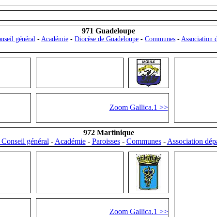
971 Guadeloupe
nseil général
-
Académie
-
Diocèse de Guadeloupe
-
Communes
-
Association 
Zoom Gallica.1 >>
972 Martinique
 Conseil général
-
Académie
-
Paroisses
-
Communes
-
Association dép
Zoom Gallica.1 >>