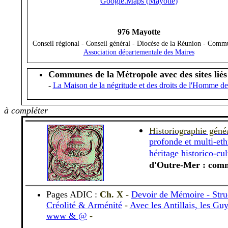
Google.Maps (Mayotte)
976 Mayotte
Conseil régional - Conseil général - Diocèse de la Réunion - Comm
Association départementale des Maires
C
ommunes de la Métropole avec des sites liés à
-
La Maison de la négritude et des droits de l'Homme 
à compléter
Historiographie géné
profonde et multi-eth
héritage historico-cul
d'Outre-Mer : commun
Pages ADIC :
Ch. X
-
Devoir de Mémoire - Struc
Créolité & Arménité
-
Avec les Antillais, les G
www & @
-