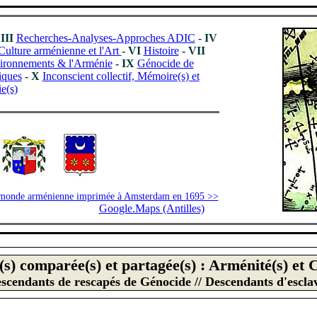
 III
Recherches-Analyses-Approches ADIC
- IV
Culture arménienne et l'Art
- VI
Histoire
- VII
vironnements & l'Arménie
- IX
Génocide de
iques
- X
Inconscient collectif, Mémoire(s) et
e(s)
_
__
emonde arménienne imprimée à Amsterdam en 1695 >>
Google.Maps (Antilles)
__
(s) compar
é
e(s) et partag
é
e(s) :
Arm
é
nit
é
(s)
et 
scendants de rescap
é
s de G
é
nocide // Descendants d'escla