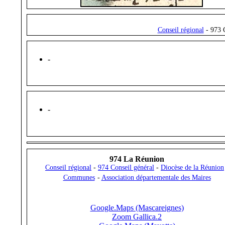
Conseil régional
- 973 C
-
-
974 La Réunion
Conseil régional
-
974 Conseil général
-
Diocèse de la Réunion
Communes
-
Association départementale des Maires
Google.Maps (Mascareignes)
Zoom Gallica.2