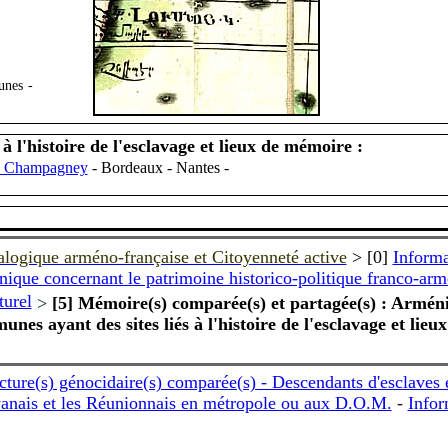
unes
-
 l'histoire de l'esclavage et lieux de mémoire :
de Champagney
- Bordeaux - Nantes
-
alogique arméno-française et Citoyenneté active
> [0]
Informa
nique concernant le patrimoine historico-politique franco-ar
turel
>
[5] M
é
moire(s) compar
é
e(s) et partag
é
e(s) : Arm
é
n
es ayant des sites liés à l'histoire de l'esclavage et lieu
ture(s) génocidaire(s) comparée(s) - Descendants d'esclaves 
uyanais et les Réunionnais en métropole ou aux D.O.M.
-
Infor