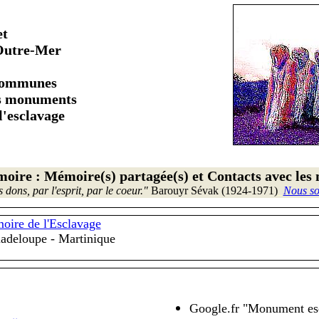
et
Outre-Mer
ommunes
des monuments
 l'esclavage
moire :
Mémoire(s) partagée(s) et
Contacts avec les 
dons, par l'esprit, par le coeur
."
Barouyr Sévak (1924-1971)
_
Nous so
oire de l'Esclavage
adeloupe - Martinique
Google.fr "Monument es