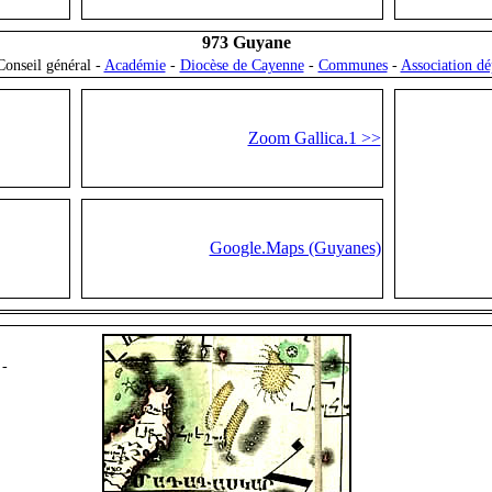
973 Guyane
onseil général -
Académie
-
Diocèse de Cayenne
-
Communes
-
Association dé
Zoom Gallica.1 >>
Google.Maps (Guyanes)
-