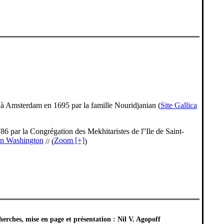
 à Amsterdam en 1695 par la famille Nouridjanian
(
Site Gallica
6 par la Congrégation des Mekhitaristes de l''Ile de Saint-
in Washington
Zoom [+]
// (
)
herches, mise en page et pr
é
sentation : Nil V. Agopoff