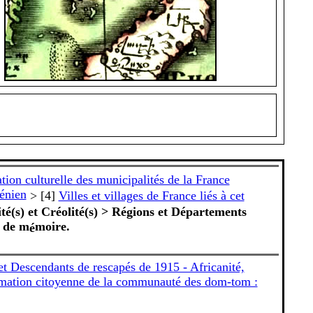
tion culturelle des municipalités de la France
ménien
> [4]
Villes et villages de France liés à cet
it
é
(s)
et Cr
é
olit
é
(s)
> R
é
gions et D
é
partements
x de m
moire.
é
et Descendants de rescapés de 1915 - Africanité,
mation citoyenne de la communauté des dom-tom :