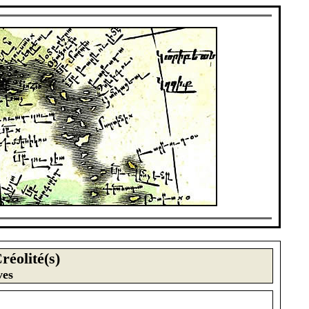
Cr
é
olit
é
(s)
ves