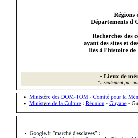
R
é
gions 
D
é
partements d'
Recherches des
c
ayant des sites et 
liés à l'histoire de
- L
ieux de m
é
"
...
seulement par nos 
Minist
è
re des DOM-TOM
-
Comité pour la Mém
Minist
è
re de la Culture
:
Réunion
-
Guyane
- Gu
Google.fr "march
é
d'esclaves" :