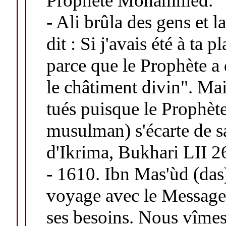
Prophète Mohammed.
-
Ali brûla des gens et l
dit : Si j'avais été à ta p
parce que le Prophète a 
le châtiment divin". Mai
tués puisque le Prophète
musulman) s'écarte de sa 
d'Ikrima, Bukhari LII 2
-
1610. Ibn Mas'ùd (das
voyage avec le Messager 
ses besoins. Nous vîmes