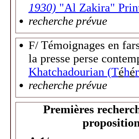
1930)
"Al Zakira" Pri
recherche prévue
F/
Témoignages en fars
la presse perse contem
Khatchadourian (T
é
h
é
recherche prévue
Premières recherch
proposition