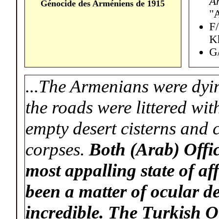
Ar
G
é
nocide des Arm
é
niens de 1915
"A
F
K
G/
...The Armenians were dyin
the roads were littered wi
empty desert cisterns and c
corpses.
Both (Arab) Offic
most appalling state of aff
been a matter of ocular d
incredible. The Turkish Of