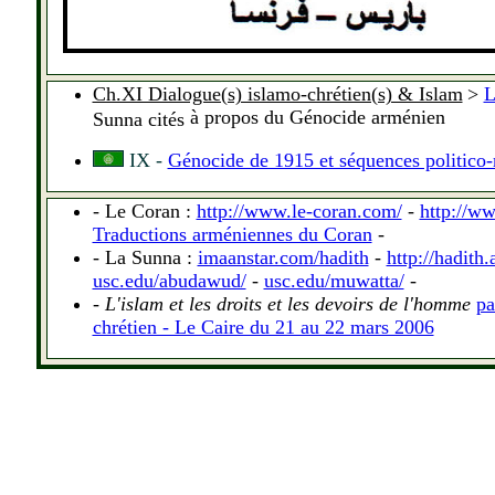
.
Ch.XI Dialogue(s) islamo-chrétien(s) & Islam
>
L
à
propos du G
é
nocide arm
é
nien
Sunna cités
IX -
Génocide de 1915 et séquences politico
- Le Coran :
http://www.le-coran.com/
-
http://ww
Traductions arméniennes du Coran
-
- La Sunna :
imaanstar.com/hadith
-
http://hadith
usc.edu/abudawud/
-
usc.edu/muwatta/
-
-
L'islam et les droits et les devoirs de l'homme
pa
chrétien - Le Caire du 21 au 22 mars 2006