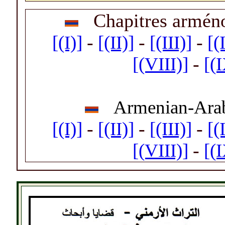
_
Chapitres armén
[(I)]
-
[(II)]
-
[(III)]
-
[(
[(VIII)]
-
[(
_
Armenian-Arab
[(I)]
-
[(II)]
-
[(III)]
-
[(
[(VIII)]
-
[(