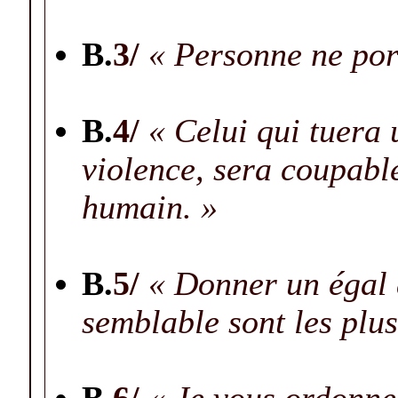
B.
3/
« Personne ne port
B.
4/
« Celui qui tuera
violence, sera coupabl
humain. »
B.
5/
« Donner un égal 
semblable sont les plu