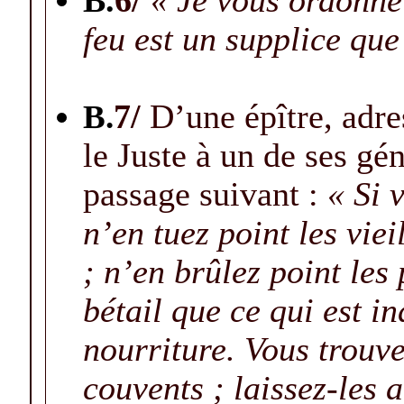
B.
6/
« Je vous ordonne
feu est un supplice que 
B.
7
/
D’une épître, adre
le Juste à un de ses gé
passage suivant :
« Si 
n’en tuez point les viei
; n’en brûlez point les
bétail que ce qui est i
nourriture. Vous trouv
couvents ; laissez-les a