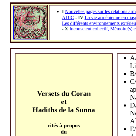
I
Nouvelles pages sur les relations arm
ADIC
- IV
La vie arménienne en dias
Les différents environnements extérieu
- X
Inconscient collectif, Mémoire(s) 
A/
Li
B/
C/
ap
Versets du Coran
N
et
D
Hadiths de la Sunna
N
A
cités
à
propos
E/
du