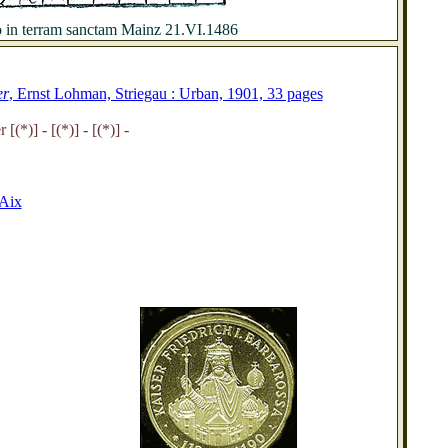
o in terram sanctam Mainz 21.VI.1486
er
, Ernst Lohman, Striegau : Urban, 1901, 33 pages
er
[(*)] - [(*)] - [(*)] -
 Aix