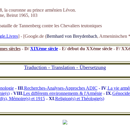
98, la couronne au prince arménien Lévon.
nne, Beirut 1965, 103
ataille de Tannenberg contre les Chevaliers teutoniques
le.Livres
] - [Google.de (
Bernhard von Breydenbach
, Armeninischen *
es siècles
-
D/
XIXème siècle
-
E
/ début du XXème siècle
-
F/
XXèm
Traduction - Translation - Übersetzung
nologie
- III
.
Recherches-Analyses-Approches ADIC
- IV
.
La vie armé
ie(s)
- VIII
.
Les différents environnements & l'Arménie
- IX
.
Génocide 
tif(s), Mémoire(s) et 1915
- XI
.
Religion(s) et Théologie(s)