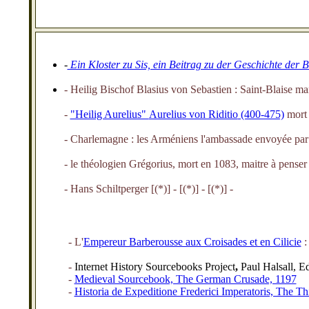
-
Ein Kloster zu Sis, ein Beitrag zu der Geschichte de
- Heilig Bischof Blasius von Sebastien : Saint-Blaise m
-
"Heilig Aurelius"
Aurelius von Riditio
(400-475)
mort
- Charlemagne : les Arméniens l'ambassade envoyée par 
- le théologien Grégorius, mort en 1083, maitre à pens
- Hans Schiltperger
[(*)] - [(*)] - [(*)] -
- L'
Empereur Barberousse aux Croisades et en Cilicie
-
Internet History Sourcebooks Project
,
Paul Halsall, E
-
Medieval Sourcebook, The German Crusade, 1197
-
Historia de Expeditione Frederici Imperatoris, The T