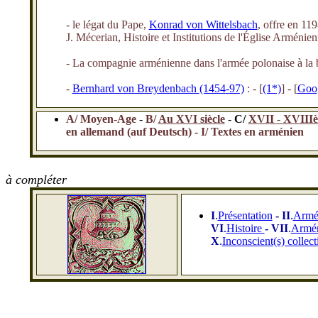
- le légat du Pape,
Konrad von Wittelsbach
, offre en 11
J. Mécerian, Histoire et Institutions de l'Église Arménie
- La compagnie arménienne dans l'armée polonaise à la b
-
Bernhard von Breydenbach
(1454
-
97)
: - [
(1*)
]
-
[
Goog
A/ Moyen-Age
-
B/
Au XVI siècle
-
C/
XVII
-
XVIIIèm
en allemand (auf Deutsch) - I/ Textes en arménien
à compléter
I
.
Présentation
- II
.
Armé
VI
.
Histoire
- VII
.
Armén
X
.
Inconscient(s) collec