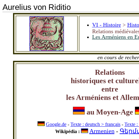
Aurelius von Riditio
VI - Histoire
>
Histo
Relations médiévale
Les Arméniens en E
en cours de recher
Relations
historiques et culture
entre
les Arméniens et Alle
au
Moyen-Age
Google.de
-
Texte : deutsch > français
-
Texte :
Armenien
-
Գերմ
Wikipédia :