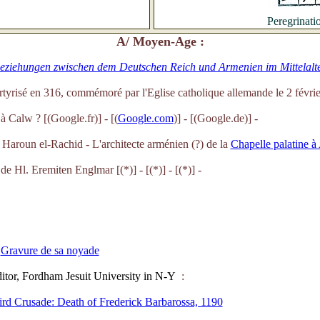
Peregrinati
A/ Moyen-Age :
r Beziehungen zwischen dem Deutschen Reich und Armenien im Mittelalt
artyrisé en 316, commémoré par l'Eglise catholique allemande le 2 févri
 à Calw
? [(Google.fr)] - [(
Google.com
)] - [(Google.de)] -
Haroun el-Rachid - L'architecte arménien (?) de la
Chapelle palatine à
er de Hl. Eremiten Englmar
[(*)] - [(*)] - [(*)] -
:
Gravure de sa noyade
ditor, Fordham Jesuit University in N-Y
:
hird Crusade: Death of Frederick Barbarossa, 1190