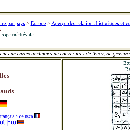
ire par pays
>
Europe
>
Aperçu des relations historiques et c
s
urope médiévale
ches de cartes anciennes,de couvertures de livres, de gravures,
Etu
Be
lles
mands
 français > deutsch
անիա