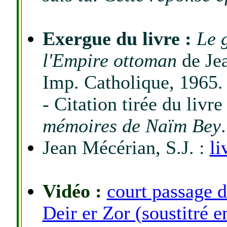
Exergue du livre :
Le 
l'Empire ottoman
de Jea
Imp. Catholique, 1965.
- Citation tirée du liv
mémoires de Naïm Bey
.
Jean Mécérian, S.J.
:
li
Vidéo :
court passage 
Deir er Zor (soustitré e