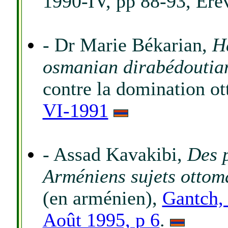
1990-IV, pp 88-93, Eré
- Dr Marie Békarian,
H
osmanian dirabédoutia
contre la domination o
VI-1991
- Assad Kavakibi,
Des p
Arméniens sujets ottom
(en arménien),
Gantch, 
Août 1995, p 6
.