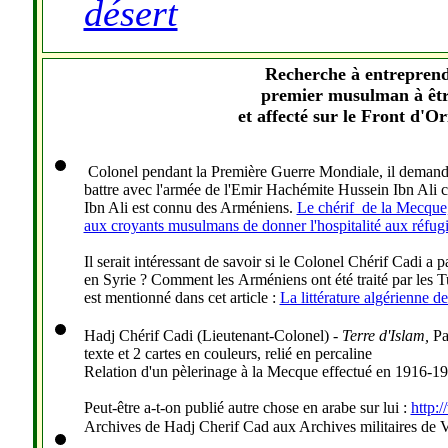
désert
Recherche
à
entreprend
premier musulman à êtr
et affecté sur le Front d'O
Colonel pendant la Première Guerre Mondiale, il demanda au
battre avec l'armée de l'Emir Hachémite Hussein Ibn Ali c
Ibn Ali est connu des Arméniens.
Le chérif de la Mecque,
aux croyants musulmans de donner l'hospitalité aux réfug
Il serait intéressant de savoir si le Colonel Chérif Cadi a
en Syrie ? Comment les Arméniens ont été traité par les Tu
est mentionné dans cet article :
La littérature algérienne d
Hadj Chérif Cadi (Lieutenant-Colonel)
-
Terre d'Islam
,
Pa
texte et 2 cartes en couleurs, relié en percaline
Relation d'un pèlerinage à la Mecque effectué en 1916-191
Peut-être a-t-on publié autre chose en arabe sur lui :
http:
Archives de Hadj Cherif Cad aux Archives militaires de