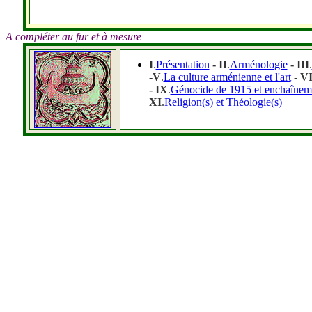
A compléter au fur et à mesure
I
.
Présentation
- II
.
Arménologie
- III
.
-V
.
La culture arménienne et l'art
- V
- IX
.
Génocide de 1915 et enchaîneme
XI
.
Religion(s) et Théologie(s)