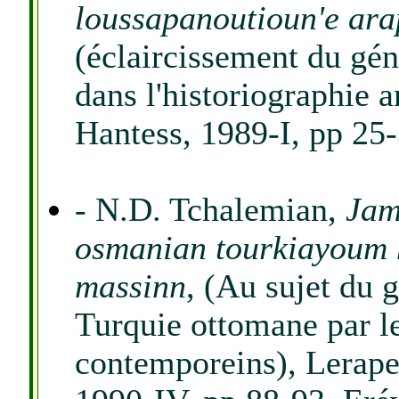
loussapanoutioun'e ar
(éclaircissement du gé
dans l'historiographie 
Hantess, 1989-I, pp 25-
- N.D. Tchalemian,
Jam
osmanian tourkiayoum 
massinn
, (Au sujet du
Turquie ottomane par le
contemporeins), Lerape