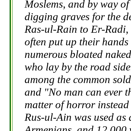
Moslems, and by way of 
digging graves for the 
Ras-ul-Rain to Er-Radi, 
often put up their hands 
numerous bloated naked
who lay by the road si
among the common soldie
and "No man can ever th
matter of horror instead 
Rus-ul-Ain was used as a
Armenians, and 12,000 w