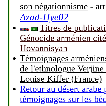
son négationnisme
- art
Azad-Hye02
Titres de publicat
G
é
nocide arm
é
nien cit
Hovannisyan
Témoignages arméniens s
de
l'ethnologue Verjine
Louise Kiffer (France)
Retour au désert arabe
témoignages sur les béd