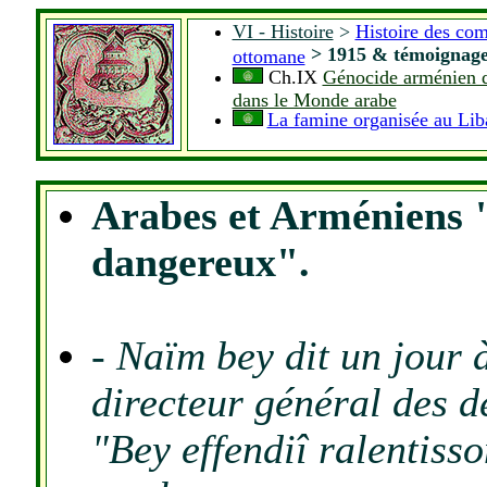
VI - Histoire
>
Histoire des co
>
1915 & témoignage
ottomane
Ch.IX
Génocide arménien d
dans le Monde arabe
La famine organisée au Lib
Arabes et Arméniens 
dangereux".
-
Naïm bey dit un jour 
directeur général des d
"Bey effendiî ralentisso